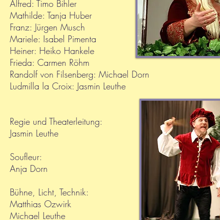
Alfred: Timo Bihler
Mathilde: Tanja Huber
Franz: Jürgen Musch
Mariele: Isabel Pimenta
Heiner: Heiko Hankele
Frieda: Carmen Röhm
Randolf von Filsenberg: Michael Dorn
Ludmilla la Croix: Jasmin Leuthe
Regie und Theaterleitung:
Jasmin Leuthe
Soufleur:
Anja Dorn
Bühne, Licht, Technik:
Matthias Ozwirk
Michael Leuthe